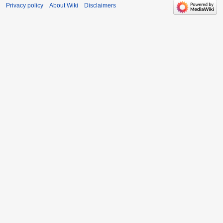
Privacy policy
About Wiki
Disclaimers